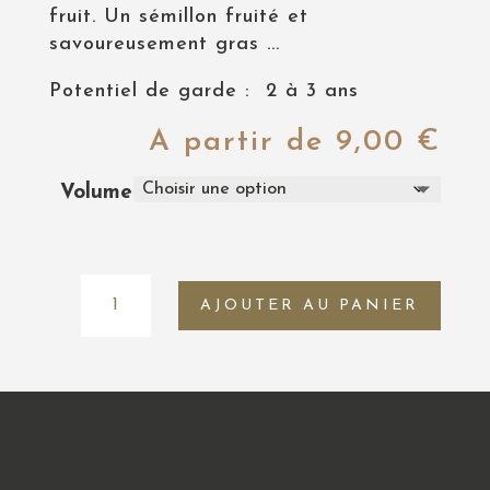
fruit. Un sémillon fruité et
savoureusement gras ...
Potentiel de garde : 2 à 3 ans
A partir de
9,00
€
Volume
quantité
AJOUTER AU PANIER
de
Graves
Blanc
2024