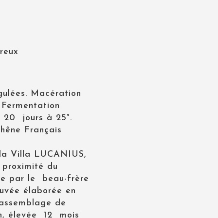
rreux
gulées. Macération
 Fermentation
 20 jours à 25°.
chêne Français
 la Villa LUCANIUS,
 proximité du
ée par le beau-frère
cuvée élaborée en
 assemblage de
n, élevée 12 mois