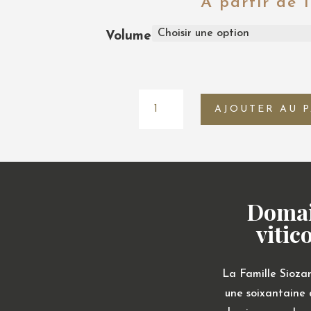
A partir de
Volume
quantité
AJOUTER AU 
de
Villa
Lucanius
2023
Doma
vitic
La Famille Siozar
une soixantaine 