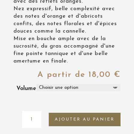
avec des reflets orangés.
Nez expressif, belle complexité avec
des notes d'orange et d'abricots
confits, des notes florales et d'épices
douces comme la cannelle.
Mise en bouche ample avec de la
sucrosité, du gras accompagné d'une
fine pointe tannique et d'une belle
amertume en finale.
A partir de
18,00
€
Volume
quantité
AJOUTER AU PANIER
de
Vin